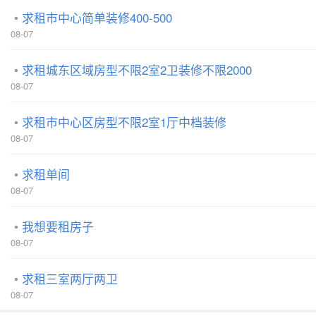
求租市中心简单装修400-500
08-07
求租城东区域房型不限2室2卫装修不限2000
08-07
求租市中心区房型不限2室1厅中档装修
08-07
求租单间
08-07
我想要租房子
08-07
求租三室两厅两卫
08-07