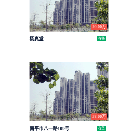
20.00万
杨真堂
在售
37.00万
南平市八一路109号
在售